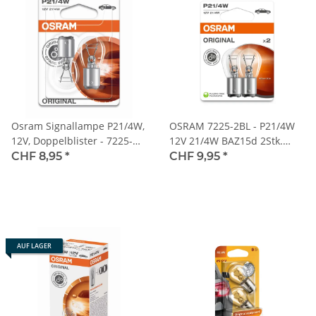
Osram Signallampe P21/4W,
OSRAM 7225-2BL - P21/4W
12V, Doppelblister - 7225-
12V 21/4W BAZ15d 2Stk.
02B
Blister
CHF 8,95
*
CHF 9,95
*
AUF LAGER