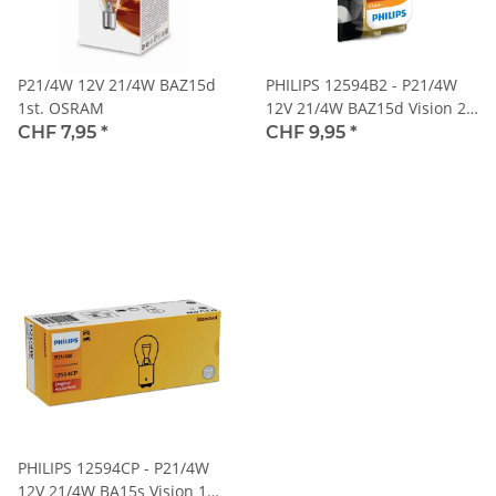
P21/4W 12V 21/4W BAZ15d
PHILIPS 12594B2 - P21/4W
1st. OSRAM
12V 21/4W BAZ15d Vision 2
Stk. Blister
CHF 7,95
*
CHF 9,95
*
PHILIPS 12594CP - P21/4W
12V 21/4W BA15s Vision 1