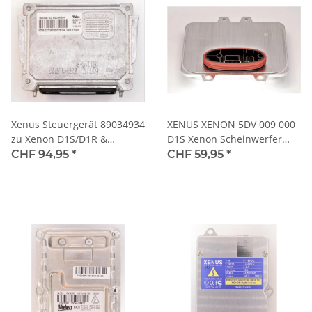
Xenus Steuergerät 89034934
XENUS XENON 5DV 009 000
zu Xenon D1S/D1R &
D1S Xenon Scheinwerfer
D2S/D2R
Steuergerät
CHF 94,95
*
CHF 59,95
*