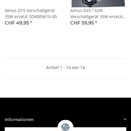
Xenus D1S Vorschaltgerät
Xenus D2S / D2R
35W ersetzt 5DV009610-00
Vorschaltgerät 35W ersetzt
DENSO-KOITO
CHF 49,95
*
CHF 59,95
*
Artikel 1 - 14 von 14
Informationen