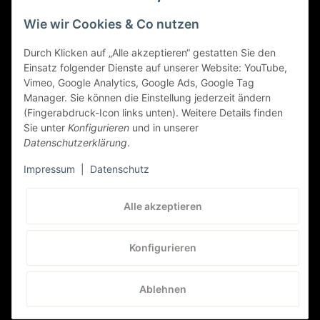
Gesetzliche Informationen
Wie wir Cookies & Co nutzen
Sicher Einkaufen
Durch Klicken auf „Alle akzeptieren“ gestatten Sie den
Einsatz folgender Dienste auf unserer Website: YouTube,
Vimeo, Google Analytics, Google Ads, Google Tag
Manager. Sie können die Einstellung jederzeit ändern
(Fingerabdruck-Icon links unten). Weitere Details finden
Sie unter
Konfigurieren
und in unserer
Datenschutzerklärung
.
Impressum
|
Datenschutz
Kundenservice
Alle akzeptieren
+41 (0) 71 535 59 93
Konfigurieren
service@autolampen24.ch
Ablehnen
* Alle Preise inkl. gesetzlicher MwSt., zzgl.
Versand