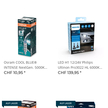
Osram COOL BLUE®
LED H1 12/24V Philips
INTENSE NextGen. 5000K
Ultinon Pro3022 HL 6000K
+100%, H1, Halogen 12V, 1er
[NO ECE]
CHF 10,95
*
CHF 139,95
*
Faltschachtel - 64150CBN
AUF LAGER
AUF LAGER