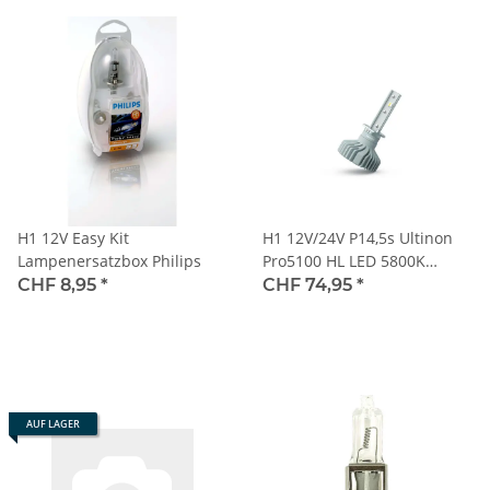
H1 12V Easy Kit
H1 12V/24V P14,5s Ultinon
Lampenersatzbox Philips
Pro5100 HL LED 5800K
NOECE 2 St. PHILIPS
CHF 8,95
*
CHF 74,95
*
AUF LAGER