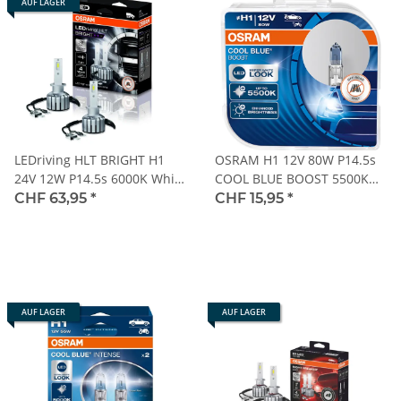
AUF LAGER
LEDriving HLT BRIGHT H1
OSRAM H1 12V 80W P14.5s
24V 12W P14.5s 6000K White
COOL BLUE BOOST 5500K
NO ECE 2St. OSRAM
2St (NO ECE)
CHF 63,95
*
CHF 15,95
*
AUF LAGER
AUF LAGER