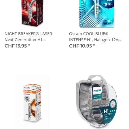
NIGHT BREAKER® LASER
Osram COOL BLUE®
Next Generation H1
INTENSE H1, Halogen 12V,
Faltschachtel
Einzelblister - 64150CBI-01B
CHF 13,95
*
CHF 10,95
*