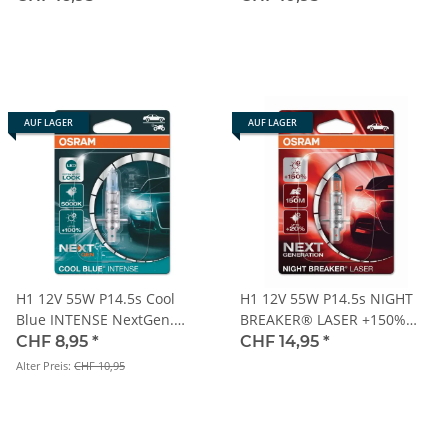
AUF LAGER
AUF LAGER
H1 12V 55W P14.5s Cool
H1 12V 55W P14.5s NIGHT
Blue INTENSE NextGen.
BREAKER® LASER +150%
5000K +100% 1st. OSRAM
mehr Helligkeit 1 st. OSRAM
CHF 8,95
*
CHF 14,95
*
Alter Preis:
CHF 10,95