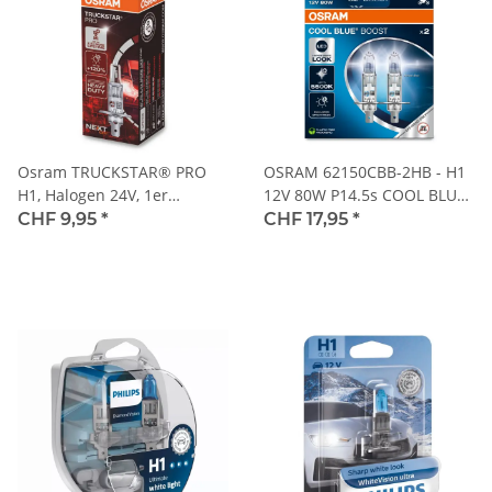
Osram TRUCKSTAR® PRO
OSRAM 62150CBB-2HB - H1
H1, Halogen 24V, 1er
12V 80W P14.5s COOL BLUE
Faltschachtel - 64155TSP
BOOST 5500K 2Stk. - (NO
CHF 9,95
*
CHF 17,95
*
ECE)