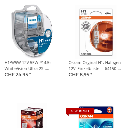
H1/W5W 12V 55W P14,5s
Osram Orginal H1, Halogen
WhiteVision Ultra 2St.
12V, Einzelblister - 64150-
Philips
01B
CHF 24,95
*
CHF 8,95
*
AUSVERKAUFT