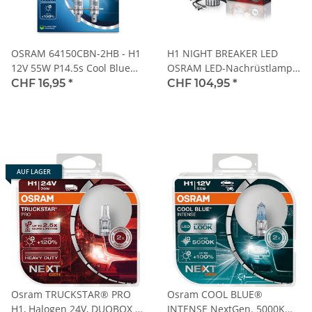
OSRAM 64150CBN-2HB - H1
H1 NIGHT BREAKER LED
12V 55W P14.5s Cool Blue
OSRAM LED-Nachrüstlampe
INTENSE NextGen. 5000K
+230% mehr Licht 2St
CHF 16,95
*
CHF 104,95
*
+100% Duo 2Stk.
AUF LAGER
Osram TRUCKSTAR® PRO
Osram COOL BLUE®
H1, Halogen 24V, DUOBOX -
INTENSE NextGen. 5000K