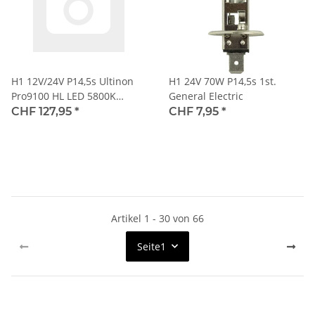
H1 12V/24V P14,5s Ultinon
H1 24V 70W P14,5s 1st.
Pro9100 HL LED 5800K
General Electric
NOECE 2 St. PHILIPS
CHF 127,95
*
CHF 7,95
*
Artikel 1 - 30 von 66
Seite
1