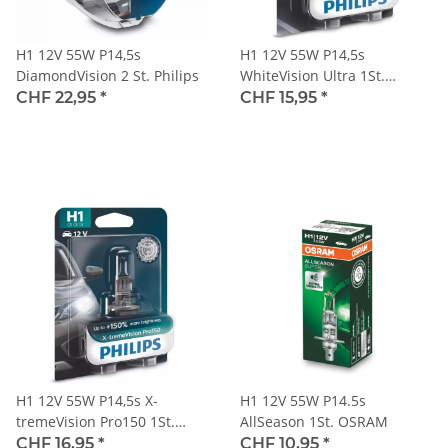
H1 12V 55W P14,5s
H1 12V 55W P14,5s
DiamondVision 2 St. Philips
WhiteVision Ultra 1St.
Philips
CHF 22,95
*
CHF 15,95
*
H1 12V 55W P14,5s X-
H1 12V 55W P14.5s
tremeVision Pro150 1St.
AllSeason 1St. OSRAM
Blister Philips
CHF 16,95
*
CHF 10,95
*