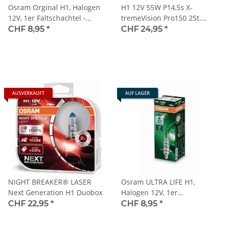
Osram Orginal H1, Halogen
H1 12V 55W P14,5s X-
12V, 1er Faltschachtel -
tremeVision Pro150 2St.
64150
Philips
CHF 8,95
*
CHF 24,95
*
AUSVERKAUFT
AUF LAGER
NIGHT BREAKER® LASER
Osram ULTRA LIFE H1,
Next Generation H1 Duobox
Halogen 12V, 1er
Faltschachtel - 64150ULT
CHF 22,95
*
CHF 8,95
*