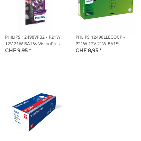
PHILIPS 12498VPB2 - P21W
PHLIPS 12498LLECOCP -
12V 21W BA15s VisionPlus +
P21W 12V 21W BA15s
60% Blister 2 Stk.
LongLife Eco Vision 1 Stk.
CHF 9,95
*
CHF 8,95
*