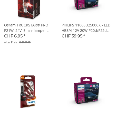
Osram TRUCKSTAR® PRO
PHILIPS 11005U2500CX - LED
P21W, 24V, Einzellampe -
HB3/4 12V 20W P20d/P22d
7511TSP
Ultinon Access 2500 6000K
CHF 6,95
*
CHF 59,95
*
2Stk. NO ECE
Alter Preis:
CHF 7,95