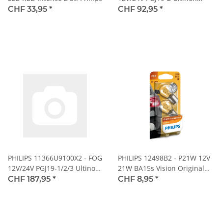
Pro5100 HL LED 5800K
CHF 33,95
*
CHF 92,95
*
NOECE 2 Stk.
PHILIPS 11366U9100X2 - FOG
PHILIPS 12498B2 - P21W 12V
12V/24V PGJ19-1/2/3 Ultinon
21W BA15s Vision Original
Pro9100 HL LED 5800K
equipment 2 Stk.
CHF 187,95
*
CHF 8,95
*
NOECE 2 Stk.