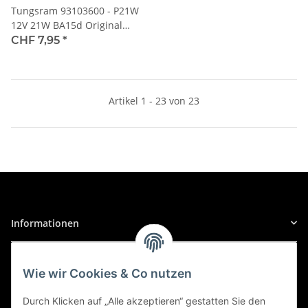
Tungsram 93103600 - P21W
12V 21W BA15d Original
ranGE 1St
CHF 7,95
*
Artikel 1 - 23 von 23
Informationen
Gesetzliche Informationen
Wie wir Cookies & Co nutzen
Sicher Einkaufen
Durch Klicken auf „Alle akzeptieren“ gestatten Sie den