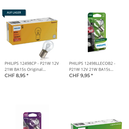
AUF LAGER
PHILIPS 12498CP - P21W 12V
PHILIPS 12498LLECOB2 -
21W BA15s Original
P21W 12V 21W BA15s
equipment Standart 1 Stk.
LongLife Ecovision 2 Stk.
CHF 8,95
*
CHF 9,95
*
Blister