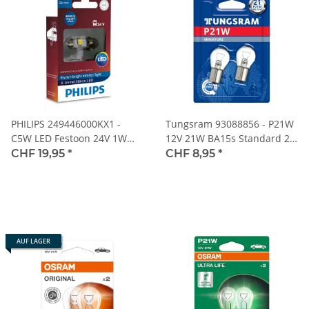
PHILIPS 249446000KX1 -
Tungsram 93088856 - P21W
C5W LED Festoon 24V 1W
12V 21W BA15s Standard 2
10.5 x 38mm 6000K X-treme
Stk. Blister
CHF 19,95
*
CHF 8,95
*
Vision 1 Stk.
AUF LAGER