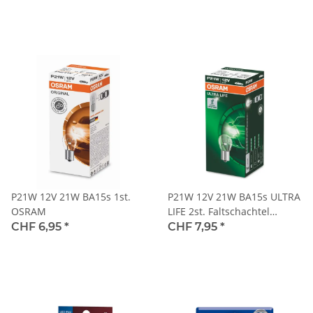
P21W 12V 21W BA15s 1st.
P21W 12V 21W BA15s ULTRA
OSRAM
LIFE 2st. Faltschachtel
OSRAM
CHF 6,95
*
CHF 7,95
*