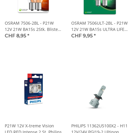
OSRAM 7506-2BL - P21W
OSRAM 7506ULT-2BL - P21W
12V 21W BA15s 2Stk. Blister
12V 21W BA15s ULTRA LIFE
Original
2Stk. Blister
CHF 8,95
*
CHF 9,95
*
P21W 12V X-treme Vision
PHILIPS 11362U5100X2 - H11
LED RED Intense 2 St. Philips
12V/24V PGJ19-2 Ultinon