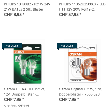
PHILIPS 13498B2 - P21W 24V
PHILIPS 11362U2500CX - LED
21W BA15s 2 Stk. Blister
H11 12V 20W PGJ19-2
Ultinon Access 2500 6000K
CHF 8,95
*
CHF 57,95
*
2Stk. NO ECE
AUF LAGER
AUF LAGER
Osram ULTRA LIFE P21W,
Osram Orginal P21W, 12V,
12V, Doppelblister -
Doppelblister - 7506-02B
7506ULT-02B
CHF 7,95
*
CHF 7,95
*
Alter Preis:
CHF 8,95