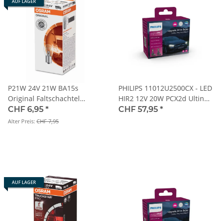
AUF LAGER
P21W 24V 21W BA15s
PHILIPS 11012U2500CX - LED
Original Faltschachtel
HIR2 12V 20W PCX2d Ultinon
OSRAM
Access 2500 6000K 2Stk. NO
CHF 6,95
*
CHF 57,95
*
ECE
Alter Preis:
CHF 7,95
AUF LAGER