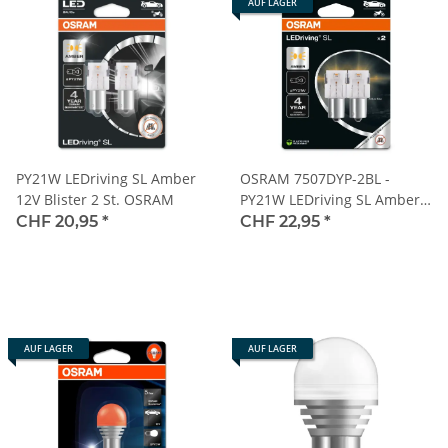
AUF LAGER
PY21W LEDriving SL Amber
OSRAM 7507DYP-2BL -
12V Blister 2 St. OSRAM
PY21W LEDriving SL Amber
12V Blister 2 Stk.
CHF 20,95
*
CHF 22,95
*
AUF LAGER
AUF LAGER