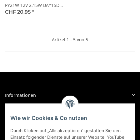
PY21W 12V 2.15W BAY15D
Ultinon Pro 3100 2Stk.
CHF 20,95
*
Artikel 1 - 5 von 5
Informationen
Gesetzliche Informationen
Wie wir Cookies & Co nutzen
Sicher Einkaufen
Durch Klicken auf „Alle akzeptieren“ gestatten Sie den
Einsatz folgender Dienste auf unserer Website: YouTube,