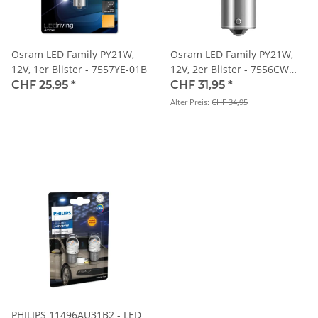
Osram LED Family PY21W,
Osram LED Family PY21W,
12V, 1er Blister - 7557YE-01B
12V, 2er Blister - 7556CW
-02B
CHF 25,95
*
CHF 31,95
*
Alter Preis:
CHF 34,95
PHILIPS 11496AU31B2 - LED