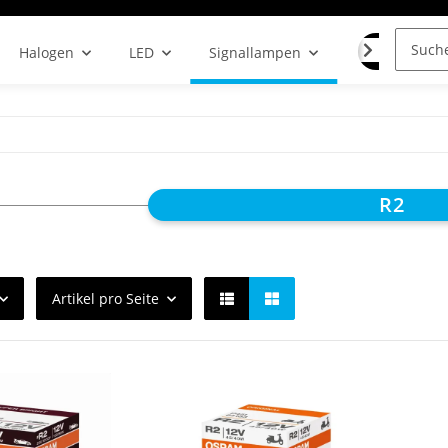
LAMPENF
Halogen
LED
Signallampen
R2
Artikel pro Seite