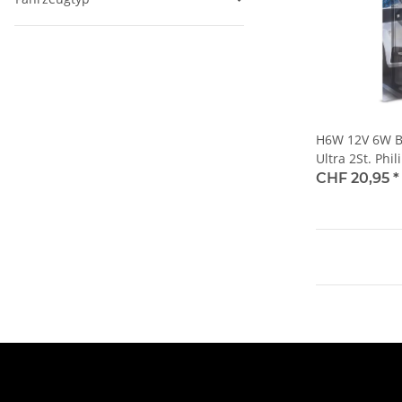
H6W 12V 6W B
Ultra 2St. Phil
CHF 20,95
*