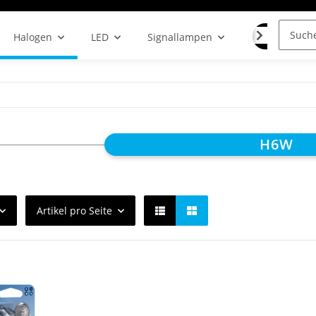
LAMPENF
Halogen
LED
Signallampen
H6W
Artikel pro Seite