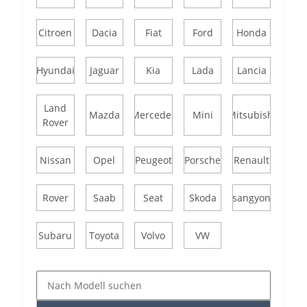
Citroen
Dacia
Fiat
Ford
Honda
Hyundai
Jaguar
Kia
Lada
Lancia
Land
Mazda
Mercedes
Mini
Mitsubishi
Rover
Nissan
Opel
Peugeot
Porsche
Renault
Rover
Saab
Seat
Skoda
Ssangyong
Subaru
Toyota
Volvo
VW