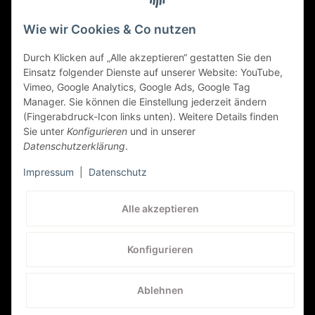
Alfa Romeo
Gesetzliche Informationen
Wie wir Cookies & Co nutzen
147/GT
Sicher Einkaufen
147/GT (937 (ALFA ROMEO)), 11/2007 bis 12/2010
Durch Klicken auf „Alle akzeptieren“ gestatten Sie den
Einsatz folgender Dienste auf unserer Website: YouTube,
1.9 8V JTD, PS: 116 | KW: 85
Vimeo, Google Analytics, Google Ads, Google Tag
Manager. Sie können die Einstellung jederzeit ändern
Alfa Romeo
(Fingerabdruck-Icon links unten). Weitere Details finden
Sie unter
Konfigurieren
und in unserer
147/GT
Datenschutzerklärung
.
147/GT (937 (ALFA ROMEO)), 12/2004 bis 04/2010
Impressum
|
Datenschutz
1.8 TS, PS: 140 | KW: 103
Kundenservice
Alle akzeptieren
Alfa Romeo
+41 (0) 71 535 59 93
147/GT
Konfigurieren
service@autolampen24.ch
147/GT (937 (ALFA ROMEO)), 12/2004 bis 09/2009
Ablehnen
1.9 JTD 16V, PS: 150 | KW: 110
* Alle Preise inkl. gesetzlicher MwSt., zzgl.
Versand