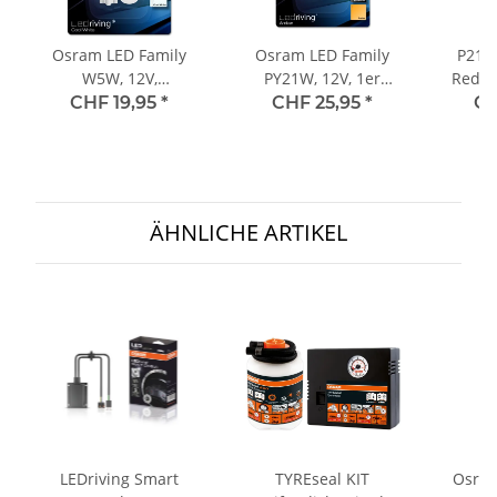
Osram LED Family
Osram LED Family
P21W
W5W, 12V,
PY21W, 12V, 1er
Red 12
Doppelblister -
Blister - 7557YE-01B
CHF 19,95
*
CHF 25,95
*
CH
2880CW-02B
ÄHNLICHE ARTIKEL
LEDriving Smart
TYREseal KIT
Osram