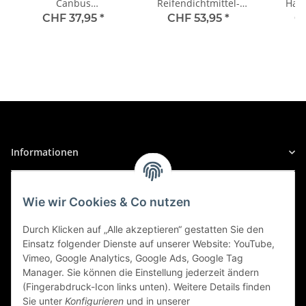
Canbus
Reifendichtmittel-
Halo
Lastwiderstand für H7
Reparatursatz 1 St.
Faltsc
CHF 37,95
*
CHF 53,95
*
C
Nachrüstlampe Typ 1-
OSRAM
2HFB 2St. OSRAM
Informationen
Gesetzliche Informationen
Wie wir Cookies & Co nutzen
Sicher Einkaufen
Durch Klicken auf „Alle akzeptieren“ gestatten Sie den
Einsatz folgender Dienste auf unserer Website: YouTube,
Vimeo, Google Analytics, Google Ads, Google Tag
Manager. Sie können die Einstellung jederzeit ändern
(Fingerabdruck-Icon links unten). Weitere Details finden
Sie unter
Konfigurieren
und in unserer