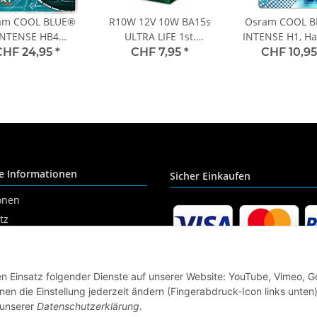
am COOL BLUE®
R10W 12V 10W BA15s
Osram COOL 
INTENSE HB4
ULTRA LIFE 1st.
INTENSE H1, Ha
Generation 5000K
Faltschachtel OSRAM
12V, Einzelblis
CHF 24,95
*
CHF 7,95
*
CHF 10,9
%, Halogen 12V,
64150CBI-0
BOX - 9006CBN-
HCB
e Informationen
Sicher Einkaufen
onen
tz
den Einsatz folgender Dienste auf unserer Website: YouTube, Vimeo, G
m
en die Einstellung jederzeit ändern (Fingerabdruck-Icon links unten)
recht
 unserer
Datenschutzerklärung
.