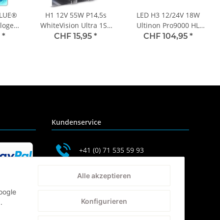
BLUE®
H1 12V 55W P14,5s
LED H3 12/24V 18W
logen
WhiteVision Ultra 1St.
Ultinon Pro9000 HL
ter -
Philips
NOECE 2St. Philips
5
*
CHF 15,95
*
CHF 104,95
*
1B
Kundenservice
+41 (0) 71 535 59 93
service@autolampen24.ch
Alle akzeptieren
oogle
Konfigurieren
.