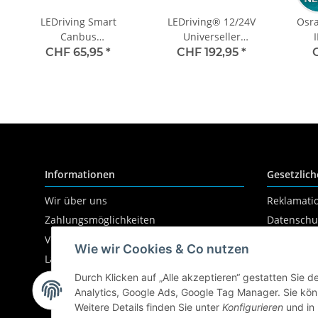
LEDriving Smart
LEDriving® 12/24V
Osr
Canbus
Universeller
Lastwiderstand für H7
Scheinwerfer 5400-
Next
CHF 65,95
*
CHF 192,95
*
Nachrüstlampe Typ 2-
6500K RHD Model 104
+100
1 2St. OSRAM
1st. OSRAM
DUO
Informationen
Gesetzlich
Wir über uns
Reklamati
Zahlungsmöglichkeiten
Datenschu
Versandinformationen
AGB
Wie wir Cookies & Co nutzen
Lampenwissen
Sitemap
Durch Klicken auf „Alle akzeptieren“ gestatten Sie 
Impressu
Analytics, Google Ads, Google Tag Manager. Sie könn
Widerrufs
Weitere Details finden Sie unter
Konfigurieren
und in