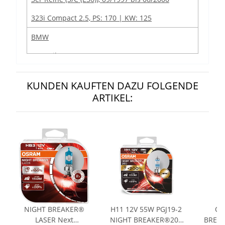
323i Compact 2.5, PS: 170 | KW: 125
BMW
3er Reihe
3er Reihe (346C (E46)), 03/2003 bis 07/2006
KUNDEN KAUFTEN DAZU FOLGENDE
330Cd (E46), PS: 204 | KW: 150
ARTIKEL:
BMW
3er Reihe
3er Reihe (346C (E46)), 04/1999 bis 06/2000
328Ci (E46), PS: 193 | KW: 142
BMW
3er Reihe
NIGHT BREAKER®
H11 12V 55W PGJ19-2
Os
LASER Next
NIGHT BREAKER®200
BREAK
3er Reihe (346C (E46)), 09/2000 bis 03/2003