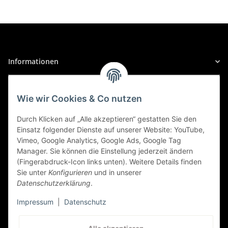
330d, PS: 204 | KW: 150
BMW
3er Reihe
Informationen
3er Reihe (346L (E46)), 03/2003 bis 07/2005
Gesetzliche Informationen
330d Touring, PS: 204 | KW: 150
Wie wir Cookies & Co nutzen
BMW
Sicher Einkaufen
Durch Klicken auf „Alle akzeptieren“ gestatten Sie den
Einsatz folgender Dienste auf unserer Website: YouTube,
3er Reihe
Vimeo, Google Analytics, Google Ads, Google Tag
3er Reihe (346L (E46)), 05/1998 bis 06/2000
Manager. Sie können die Einstellung jederzeit ändern
(Fingerabdruck-Icon links unten). Weitere Details finden
328i, PS: 193 | KW: 142
Sie unter
Konfigurieren
und in unserer
Datenschutzerklärung
.
BMW
Impressum
|
Datenschutz
3er Reihe
Kundenservice
3er Reihe (346L (E46)), 05/1998 bis 08/2000