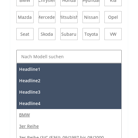
BMW
Chrysler
Honda
Hyundai
Kia
Mazda
Mercedes
Mitsubishi
Nissan
Opel
Seat
Skoda
Subaru
Toyota
VW
Headline1
Headline2
Headline3
Headline4
BMW
3er Reihe
3er Reihe (3/C (E36)), 09/1997 bis 08/2000