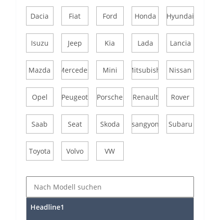
Dacia
Fiat
Ford
Honda
Hyundai
Isuzu
Jeep
Kia
Lada
Lancia
Mazda
Mercedes
Mini
Mitsubishi
Nissan
Opel
Peugeot
Porsche
Renault
Rover
Saab
Seat
Skoda
Ssangyong
Subaru
Toyota
Volvo
VW
Headline1