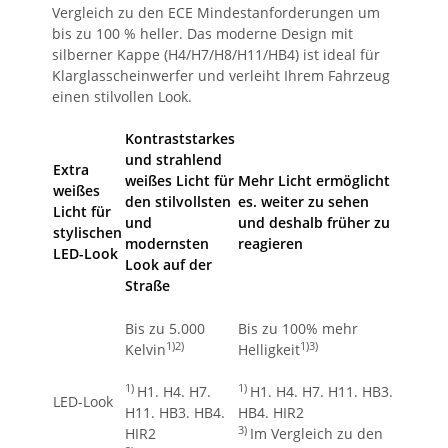
Vergleich zu den ECE Mindestanforderungen um
bis zu 100 % heller. Das moderne Design mit
silberner Kappe (H4/H7/H8/H11/HB4) ist ideal für
Klarglasscheinwerfer und verleiht Ihrem Fahrzeug
einen stilvollen Look.
Kontraststarkes
und strahlend
Extra
weißes Licht für
Mehr Licht ermöglicht
weißes
den stilvollsten
es. weiter zu sehen
Licht für
und
und deshalb früher zu
stylischen
modernsten
reagieren
LED-Look
Look auf der
Straße
Bis zu 5.000
Bis zu 100% mehr
1)2)
1)3)
Kelvin
Helligkeit
1)
1)
H1. H4. H7.
H1. H4. H7. H11. HB3.
LED-Look
H11. HB3. HB4.
HB4. HIR2
3)
HIR2
Im Vergleich zu den