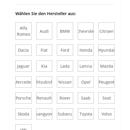
Wählen Sie den Hersteller aus:
Alfa
Audi
BMW
Chevrolet
Citroen
Romeo
Dacia
Fiat
Ford
Honda
Hyundai
Jaguar
Kia
Lada
Lancia
Mazda
Mercedes
Mitsubishi
Nissan
Opel
Peugeot
Porsche
Renault
Rover
Saab
Seat
Skoda
Ssangyong
Subaru
Toyota
Volvo
VW