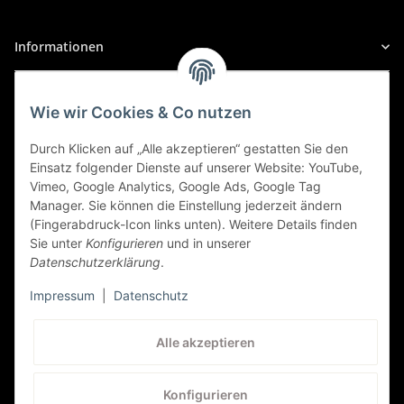
1.8 TS, PS: 140 | KW: 103
Alfa Romeo
Informationen
145/146
Gesetzliche Informationen
145/146 (930 (ALFA ROMEO)), 02/1996 bis
Wie wir Cookies & Co nutzen
03/1998
Sicher Einkaufen
Durch Klicken auf „Alle akzeptieren“ gestatten Sie den
2.0 Ti, PS: 150 | KW: 110
Einsatz folgender Dienste auf unserer Website: YouTube,
Vimeo, Google Analytics, Google Ads, Google Tag
Alfa Romeo
Manager. Sie können die Einstellung jederzeit ändern
(Fingerabdruck-Icon links unten). Weitere Details finden
145/146
Sie unter
Konfigurieren
und in unserer
145/146 (930 (ALFA ROMEO)), 09/1995 bis
Datenschutzerklärung
.
01/2001
Impressum
|
Datenschutz
2.0 TS 16V Quadrifoglio, PS: 150 | KW: 110
Kundenservice
Alle akzeptieren
Alfa Romeo
+41 (0) 71 535 59 93
145/146
Konfigurieren