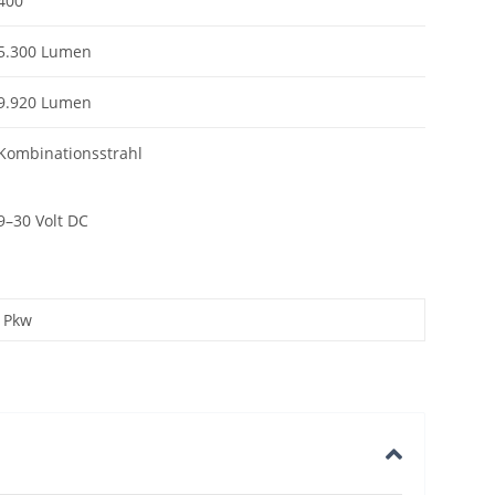
400
5.300 Lumen
9.920 Lumen
Kombinationsstrahl
9–30 Volt DC
Pkw