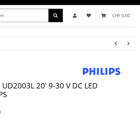
CHF 0,00
INDER
0 UD2003L 20' 9-30 V DC LED
IPS
1