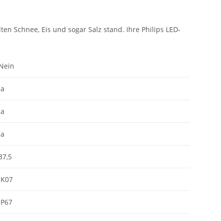
ten Schnee, Eis und sogar Salz stand. Ihre Philips LED-
Nein
Ja
Ja
Ja
37,5
IK07
IP67