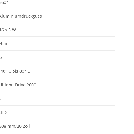
360°
Aluminiumdruckguss
16 x 5 W
Nein
Ja
-40° C bis 80° C
Ultinon Drive 2000
Ja
LED
508 mm/20 Zoll