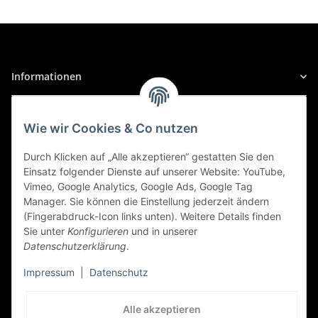
A3
A3 (8L), 06/1996 bis 07/2000
Informationen
A3 1.9 TDI, PS: 90 | KW: 66
Audi
Gesetzliche Informationen
Wie wir Cookies & Co nutzen
A3
Sicher Einkaufen
A3 (8L), 07/1997 bis 07/2000
Durch Klicken auf „Alle akzeptieren“ gestatten Sie den
Einsatz folgender Dienste auf unserer Website: YouTube,
A3 1.9 TDI, PS: 110 | KW: 81
Vimeo, Google Analytics, Google Ads, Google Tag
Manager. Sie können die Einstellung jederzeit ändern
Audi
(Fingerabdruck-Icon links unten). Weitere Details finden
Sie unter
Konfigurieren
und in unserer
A3
Datenschutzerklärung
.
A3 (8L), 08/2000 bis 04/2003
Impressum
|
Datenschutz
A3 1.6, PS: 102 | KW: 75
Kundenservice
Alle akzeptieren
Audi