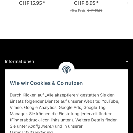
5000K +100%, H1,
Alfa Romeo
NextGen. 5000K
1St. 
CHF 15,95
*
CHF 8,95
*
CH
Halogen 12V, DUOBOX
+100% 1st. OSRAM
Alter Preis:
CHF 10,95
145/146
- 64150CBN-HCB
145/146 (930 (ALFA ROMEO)), 01/1997 bis
03/1998
1.8 TS, PS: 140 | KW: 103
Alfa Romeo
Informationen
145/146
145/146 (930 (ALFA ROMEO)), 02/1996 bis
Gesetzliche Informationen
03/1998
Wie wir Cookies & Co nutzen
2.0 Ti, PS: 150 | KW: 110
Sicher Einkaufen
Durch Klicken auf „Alle akzeptieren“ gestatten Sie den
Einsatz folgender Dienste auf unserer Website: YouTube,
Alfa Romeo
Vimeo, Google Analytics, Google Ads, Google Tag
Manager. Sie können die Einstellung jederzeit ändern
145/146
(Fingerabdruck-Icon links unten). Weitere Details finden
145/146 (930 (ALFA ROMEO)), 09/1995 bis
Sie unter
Konfigurieren
und in unserer
01/2001
Datenschutzerklärung
.