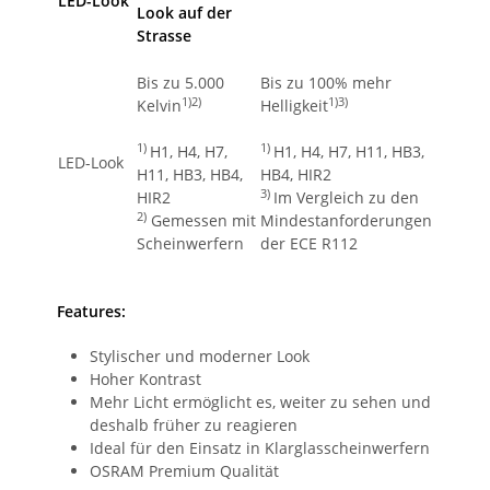
LED-Look
Look auf der
Strasse
Bis zu 5.000
Bis zu 100% mehr
1)2)
1)3)
Kelvin
Helligkeit
1)
1)
H1, H4, H7,
H1, H4, H7, H11, HB3,
LED-Look
H11, HB3, HB4,
HB4, HIR2
3)
HIR2
Im Vergleich zu den
2)
Gemessen mit
Mindestanforderungen
Scheinwerfern
der ECE R112
Features:
Stylischer und moderner Look
Hoher Kontrast
Mehr Licht ermöglicht es, weiter zu sehen und
deshalb früher zu reagieren
Ideal für den Einsatz in Klarglasscheinwerfern
OSRAM Premium Qualität