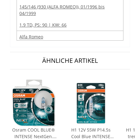
145/146 (930 (ALFA ROMEO)), 01/1996 bis
04/1999
1.9 TD, PS: 90 | KW: 66
Alfa Romeo
145/146
ÄHNLICHE ARTIKEL
145/146 (930 (ALFA ROMEO)), 01/1997 bis
01/2001
1.4 TS, PS: 103 | KW: 76
Alfa Romeo
145/146
145/146 (930 (ALFA ROMEO)), 01/1997 bis
01/2001
Osram COOL BLUE®
H1 12V 55W P14.5s
H1 12V
1.6 TS, PS: 120 | KW: 88
INTENSE NextGen.
Cool Blue INTENSE
treme