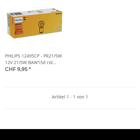
PHILIPS 12495CP - PR21/5W
12V 21/5W BAW15d rot
Vision 1Stk.
CHF 9,95
*
Artikel 1 - 1 von 1