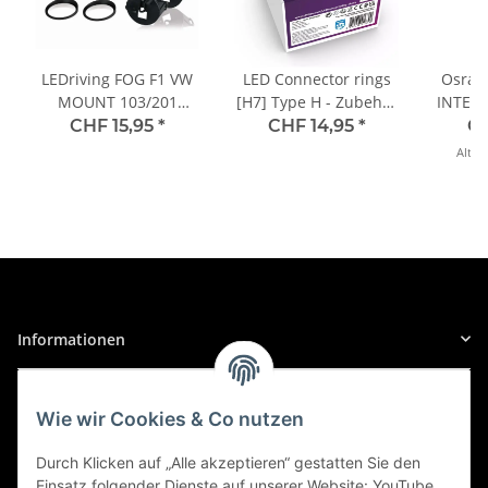
LEDriving FOG F1 VW
LED Connector rings
Osram
MOUNT 103/201
[H7] Type H - Zubehör
INTENS
Halterung für VW Set
für LED HL 2st. Philips
5000K 
CHF 15,95
*
CHF 14,95
*
CH
OSRAM
12V,
Alter 
64
Informationen
Gesetzliche Informationen
Wie wir Cookies & Co nutzen
Sicher Einkaufen
Durch Klicken auf „Alle akzeptieren“ gestatten Sie den
Einsatz folgender Dienste auf unserer Website: YouTube,