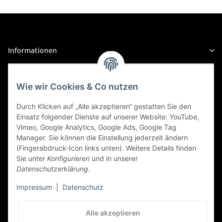
Alfa Romeo
145/146
145/146 (930 (ALFA ROMEO)), 11/1996 bis
Informationen
01/2001
1.4 TS, PS: 103 | KW: 76
Gesetzliche Informationen
Wie wir Cookies & Co nutzen
Alfa Romeo
Sicher Einkaufen
145/146
Durch Klicken auf „Alle akzeptieren“ gestatten Sie den
Einsatz folgender Dienste auf unserer Website: YouTube,
145/146 (930 (ALFA ROMEO)), 11/1996 bis
Vimeo, Google Analytics, Google Ads, Google Tag
01/2001
Manager. Sie können die Einstellung jederzeit ändern
(Fingerabdruck-Icon links unten). Weitere Details finden
1.6 TS, PS: 120 | KW: 88
Sie unter
Konfigurieren
und in unserer
Datenschutzerklärung
.
Alfa Romeo
Impressum
|
Datenschutz
145/146
Kundenservice
145/146 (930 (ALFA ROMEO)), 12/1994 bis
Alle akzeptieren
01/2001