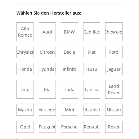
Wählen Sie den Hersteller aus:
Alfa
Audi
BMW
Cadillac
Chevrolet
Romeo
Chrysler
Citroen
Dacia
Fiat
Ford
Honda
Hyundai
Infiniti
Isuzu
Jaguar
Land
Jeep
Kia
Lada
Lancia
Rover
Mazda
Mercedes
Mini
Mitsubishi
Nissan
Opel
Peugeot
Porsche
Renault
Rover