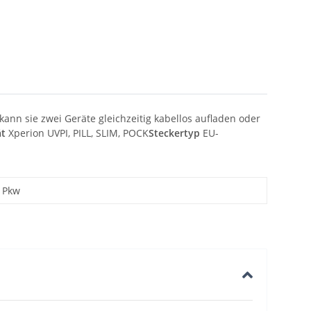
kann sie zwei Geräte gleichzeitig kabellos aufladen oder
ät
Xperion UVPI, PILL, SLIM, POCK
Steckertyp
EU-
Pkw