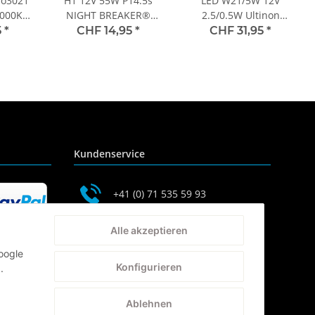
ro3021
H1 12V 55W P14.5s
LED W21/5W 12V
6000K
NIGHT BREAKER®
2.5/0.5W Ultinon
ilips
LASER +150% mehr
Pro6000 Red Intense SI
5
*
CHF 14,95
*
CHF 31,95
*
Helligkeit 1 st. OSRAM
NOECE 2St. Philips
Kundenservice
+41 (0) 71 535 59 93
service@autolampen24.ch
Alle akzeptieren
oogle
Konfigurieren
.
Ablehnen