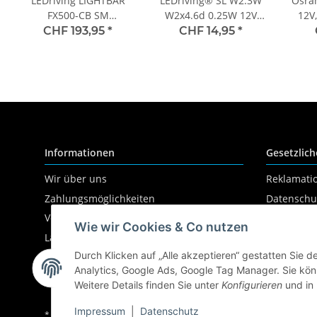
LEDriving LIGHTBAR
LEDriving® SL W2.3W
Osra
FX500-CB SM
W2x4.6d 0.25W 12V
12V,
Lichtleiste 1St. OSRAM
6000K 25 lm White 2
CHF 193,95
*
CHF 14,95
*
St. OSRAM
Informationen
Gesetzlich
Wir über uns
Reklamati
Zahlungsmöglichkeiten
Datenschu
Versandinformationen
AGB
Wie wir Cookies & Co nutzen
Lampenwissen
Sitemap
Durch Klicken auf „Alle akzeptieren“ gestatten Sie 
Impressu
Analytics, Google Ads, Google Tag Manager. Sie könn
Widerrufs
Weitere Details finden Sie unter
Konfigurieren
und in
Impressum
|
Datenschutz
* Alle Preise inkl. gesetzlicher MwSt., zzgl.
Versand