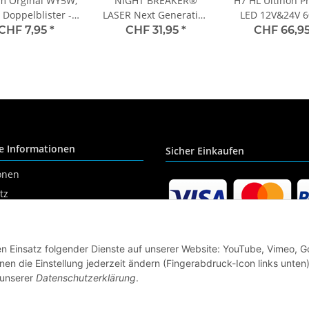
m Orginal WY5W,
NIGHT BREAKER®
H7 HL Ultinon P
 Doppelblister -
LASER Next Generation
LED 12V&24V 
2827-02B
HB3 Duobox
NO ECE 2St. Ph
CHF 7,95
*
CHF 31,95
*
CHF 66,9
e Informationen
Sicher Einkaufen
onen
tz
den Einsatz folgender Dienste auf unserer Website: YouTube, Vimeo, G
m
en die Einstellung jederzeit ändern (Fingerabdruck-Icon links unten)
recht
 unserer
Datenschutzerklärung
.