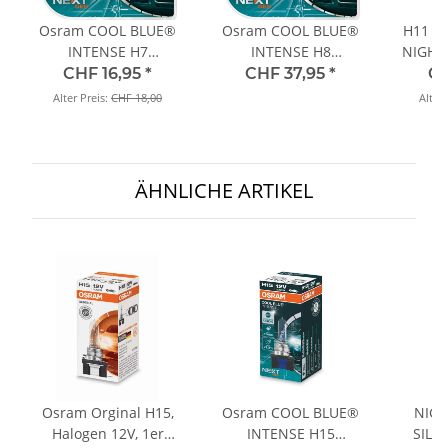
Giulia
Osram COOL BLUE®
Osram COOL BLUE®
H11 12
INTENSE H7
INTENSE H8
NIGHT
Giulia (952), ab 06/2016
NextGeneration 5000K
NextGeneration 4800K
+200%
CHF 16,95
*
CHF 37,95
*
CH
+100%, Halogen 12V,
+100%, Halogen 12V,
2.9 V6, PS: 510 | KW: 375
Alter Preis:
CHF 18,00
Alter 
DUOBOX - 64210CBN-
DUOBOX - 64212CBN-
Alfa Romeo
HCB
HCB
Giulia
ÄHNLICHE ARTIKEL
Giulia (952), ab 06/2017
2.0, PS: 280 | KW: 206
Alfa Romeo
Giulia
Giulia (952), ab 06/2017
2.2 JTDM Q4, PS: 180 | KW: 132
Osram Orginal H15,
Osram COOL BLUE®
NIGH
Alfa Romeo
Halogen 12V, 1er
INTENSE H15
SILV