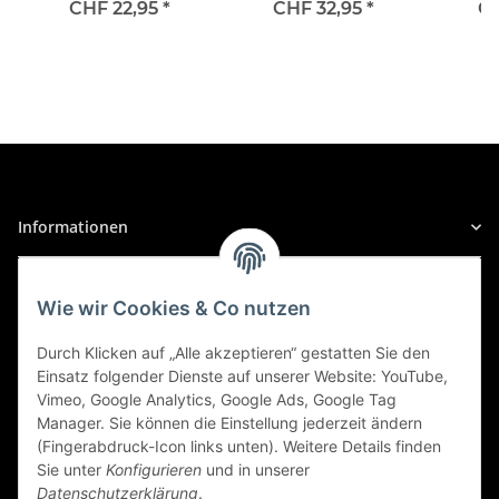
Faltschachtel - 64176
NextGen. 3700K
CHF 22,95
*
CHF 32,95
*
CH
Giulia
+100%, Halogen 12V,
1er Faltschachtel -
Giulia (952), ab 10/2016
64176CBN
2.0 Q4, PS: 280 | KW: 206
Alfa Romeo
Giulia
Informationen
Giulia (952), ab 10/2016
2.0, PS: 200 | KW: 147
Gesetzliche Informationen
Wie wir Cookies & Co nutzen
Alfa Romeo
Sicher Einkaufen
Durch Klicken auf „Alle akzeptieren“ gestatten Sie den
Giulia
Einsatz folgender Dienste auf unserer Website: YouTube,
Giulia (952), ab 10/2018
Vimeo, Google Analytics, Google Ads, Google Tag
Manager. Sie können die Einstellung jederzeit ändern
2.0, PS: 201 | KW: 148
(Fingerabdruck-Icon links unten). Weitere Details finden
Sie unter
Konfigurieren
und in unserer
Alfa Romeo
Datenschutzerklärung
.