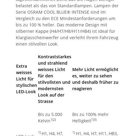
belastet als das von Standardlampen. Lampen der
Serie OSRAM COOL BLUE® INTENSE sind im
Vergleich zu den ECE Mindestanforderungen um
bis zu 100 % heller. Das moderne Design mit
silberner Kappe (H4/H7/H8/H11/HB4) ist ideal für
Klarglasscheinwerfer und verleiht Ihrem Fahrzeug
einen stilvollen Look.
Kontraststarkes
und strahlend
Extra
weisses Licht
Mehr Licht ermöglicht
weisses
für den
es, weiter zu sehen
Licht für
stilvollsten und
und deshalb früher zu
stylischen
modernsten
reagieren
LED-Look
Look auf der
Strasse
Bis zu 5.000
Bis zu 100% mehr
1)2)
1)3)
Kelvin
Helligkeit
1)
1)
H1, H4, H7,
H1, H4, H7, H11, HB3,