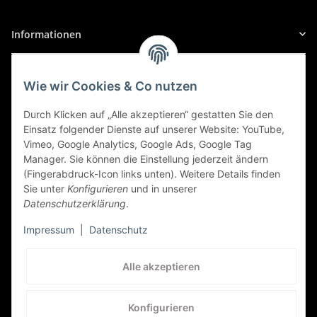
155
Informationen
155 (167), 01/1992 bis 12/1997
Gesetzliche Informationen
1.8, PS: 105 | KW: 77
Wie wir Cookies & Co nutzen
Alfa Romeo
Sicher Einkaufen
Durch Klicken auf „Alle akzeptieren“ gestatten Sie den
Einsatz folgender Dienste auf unserer Website: YouTube,
155
Vimeo, Google Analytics, Google Ads, Google Tag
155 (167), 01/1992 bis 12/1997
Manager. Sie können die Einstellung jederzeit ändern
(Fingerabdruck-Icon links unten). Weitere Details finden
2.0 Q4, PS: 186 | KW: 137
Sie unter
Konfigurieren
und in unserer
Datenschutzerklärung
.
Alfa Romeo
Impressum
|
Datenschutz
155
Kundenservice
155 (167), 01/1992 bis 12/1997
Alle akzeptieren
2.0 Q4, PS: 190 | KW: 140
+41 (0) 71 535 59 93
Konfigurieren
Alfa Romeo