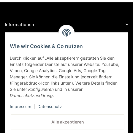
147/GT
147/GT (937 (ALFA ROMEO)), 12/2004 bis 09/2009
Informationen
1.9 JTD 16V, PS: 150 | KW: 110
Alfa Romeo
Gesetzliche Informationen
Wie wir Cookies & Co nutzen
147/GT
Sicher Einkaufen
147/GT (937), 01/2004 bis 12/2010
Durch Klicken auf „Alle akzeptieren“ gestatten Sie den
Einsatz folgender Dienste auf unserer Website: YouTube,
2.0 JTS, PS: 162 | KW: 119
Vimeo, Google Analytics, Google Ads, Google Tag
Manager. Sie können die Einstellung jederzeit ändern
Alfa Romeo
(Fingerabdruck-Icon links unten). Weitere Details finden
Sie unter
Konfigurieren
und in unserer
147/GT
Datenschutzerklärung
.
147/GT (937), 01/2004 bis 12/2010
Impressum
|
Datenschutz
2.0 JTS, PS: 166 | KW: 122
Kundenservice
Alle akzeptieren
Alfa Romeo