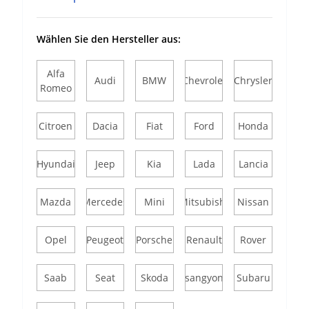
Wählen Sie den Hersteller aus:
Alfa
Audi
BMW
Chevrolet
Chrysler
Romeo
Citroen
Dacia
Fiat
Ford
Honda
Hyundai
Jeep
Kia
Lada
Lancia
Mazda
Mercedes
Mini
Mitsubishi
Nissan
Opel
Peugeot
Porsche
Renault
Rover
Saab
Seat
Skoda
Ssangyong
Subaru