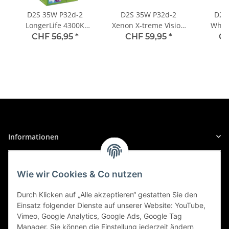
Alfa Romeo
D2S 35W P32d-2
D2S 35W P32d-2
D2S
147/GT
LongerLife 4300K
Xenon X-treme Vision
White
Xenon 1st. Philips
+150% 1st. Philips
Xenon
CHF 56,95
*
CHF 59,95
*
CH
147/GT (937 (ALFA ROMEO)), 01/2009 bis 12/2010
1.6 TS, PS: 120 | KW: 88
Alfa Romeo
147/GT
147/GT (937 (ALFA ROMEO)), 07/2005 bis 03/2006
Informationen
1.9 16V JTD M-Jet, PS: 136 | KW: 100
Alfa Romeo
Gesetzliche Informationen
Wie wir Cookies & Co nutzen
147/GT
Sicher Einkaufen
147/GT (937 (ALFA ROMEO)), 11/2007 bis 12/2010
Durch Klicken auf „Alle akzeptieren“ gestatten Sie den
Einsatz folgender Dienste auf unserer Website: YouTube,
1.9 8V JTD, PS: 116 | KW: 85
Vimeo, Google Analytics, Google Ads, Google Tag
Manager. Sie können die Einstellung jederzeit ändern