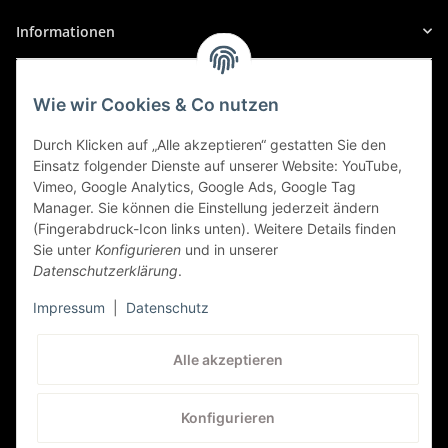
Informationen
1.9 16V JTD M-Jet, PS: 136 | KW: 100
Alfa Romeo
Gesetzliche Informationen
Wie wir Cookies & Co nutzen
147/GT
Sicher Einkaufen
147/GT (937 (ALFA ROMEO)), 11/2007 bis 12/2010
Durch Klicken auf „Alle akzeptieren“ gestatten Sie den
Einsatz folgender Dienste auf unserer Website: YouTube,
1.9 8V JTD, PS: 116 | KW: 85
Vimeo, Google Analytics, Google Ads, Google Tag
Manager. Sie können die Einstellung jederzeit ändern
Alfa Romeo
(Fingerabdruck-Icon links unten). Weitere Details finden
Sie unter
Konfigurieren
und in unserer
147/GT
Datenschutzerklärung
.
147/GT (937 (ALFA ROMEO)), 12/2004 bis 04/2010
Impressum
|
Datenschutz
1.8 TS, PS: 140 | KW: 103
Kundenservice
Alle akzeptieren
Alfa Romeo
+41 (0) 71 535 59 93
147/GT
Konfigurieren
service@autolampen24.ch
147/GT (937 (ALFA ROMEO)), 12/2004 bis 09/2009